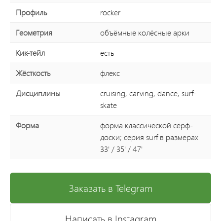
Профиль
rocker
Геометрия
объёмные колёсные арки
Кик-тейл
есть
Жёсткость
флекс
Дисциплины
cruising, carving, dance, surf-
skate
Форма
форма классической серф-
доски; серия surf в размерах
33' / 35' / 47'
Заказать в Telegram
Написать в Instagram