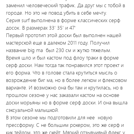
заменил человеческий трафик. Да друг мы с тобой в
городе. Но это не повод убить в себе мечту.
Серия surf выполнена в форме классических серф
досок. В размерах 33' 35' и 47'
Первый прототип этой доски был выполнен нашей
мастерской еще в далеком 2011 году. Получил
название big ma был 230 см и жутко тяжелым.
Время шло и был кастом под флоу траки в форме
серф доски. Нам тогда так понравился этот проект и
его форма. Что в голове стала крутиться мысль о
возрождение биг ма, но в более легком и флексовом
варианте. И возможно она бы там и крутилась, но в
прошлом сезоне у нас заказали кастом на основе
доски морьяны но в форме серф доски. И она вышла
сэксуальной малышкой.
В этом сезоне мы подготовили для нее новую
прессформу. С не большим рокером, это же серф и
кик тейлом, это же скейт. Мягкий отзывчивый флекс у