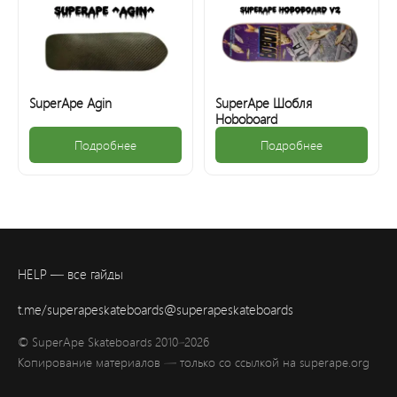
SuperApe Agin
SuperApe Шобля
Hoboboard
Подробнее
Подробнее
HELP — все гайды
t.me/superapeskateboards
@superapeskateboards
© SuperApe Skateboards 2010–2026
Копирование материалов — только со ссылкой на superape.org