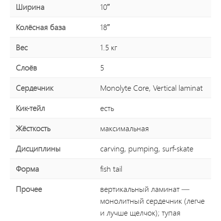
Ширина
10″
Колёсная база
18″
Вес
1.5 кг
Слоёв
5
Сердечник
Monolyte Core, Vertical laminat
Кик-тейл
есть
Жёсткость
максимальная
Дисциплины
carving, pumping, surf-skate
Форма
fish tail
Прочее
вертикальный ламинат —
монолитный сердечник (легче
и лучше щелчок); тупая