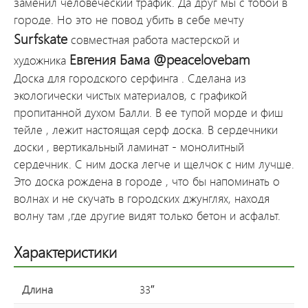
заменил человеческий трафик. Да друг мы с тобой в
городе. Но это не повод убить в себе мечту
Surfskate
совместная работа мастерской и
Евгения Бама @peacelovebam
художника
Доска для городского серфинга . Сделана из
экологически чистых материалов, с графикой
пропитанной духом Балли. В ее тупой морде и фиш
тейле , лежит настоящая серф доска. В сердечники
доски , вертикальный ламинат - монолитный
сердечник. С ним доска легче и щелчок с ним лучше.
Это доска рождена в городе , что бы напоминать о
волнах и не скучать в городских джунглях, находя
волну там ,где другие видят только бетон и асфальт.
Характеристики
Длина
33″