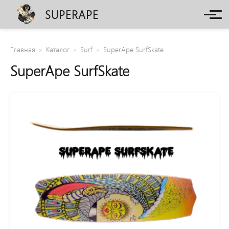
SUPERAPE
Главная
Каталог
Surf
SuperApe SurfSkate
SuperApe SurfSkate