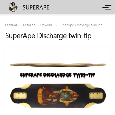
SUPERAPE
Главная
Каталог
Downhill
SuperApe Discharge twin-tip
SuperApe Discharge twin-tip