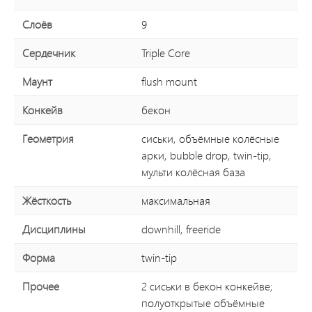
Слоёв
9
Сердечник
Triple Core
Маунт
flush mount
Конкейв
бекон
Геометрия
сиськи, объёмные колёсные
арки, bubble drop, twin-tip,
мульти колёсная база
Жёсткость
максимальная
Дисциплины
downhill, freeride
Форма
twin-tip
Прочее
2 сиськи в бекон конкейве;
полуоткрытые объёмные