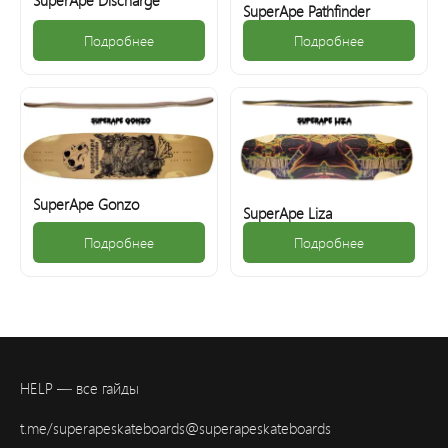
SuperApe Discharge
SuperApe Pathfinder
Подробнее
Подробнее
SuperApe Gonzo
SuperApe Liza
Подробнее
Подробнее
HELP — все гайды
t.me/superapeskateboards
@superapeskateboards