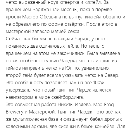
четко выраженный ноуз-отвёртка и киктейл. За
вращением Чарджа шли месяцы, пока в порыве
ярости Мастер Обезьяна не выгнул киктейл обратно и
не обрезал его по форме отвёртки. После этого в
мастерской запахло магией секса.
Сейчас, как бы мы не вращали Чардж, у него
появилось два одинаковых тейла. Но тесты с
вращением на этом не закончились. Была выявлена
новая особенность твин Чарджа, что если один из
тейлов направить четко на Юг, то, удивительно,
второй тейл будет всегда указывать четко на Север.
Это особенность позволяет нам на все 100%
утверждать, что новый твин-тип Чардж является
навигатором в мире скейтбординга.
Это совместная работа Никиты Ивлева, Mad Frog
Brewery и Мастерской. Твин-тип Чардж - это всё так
же мультиколесная база и флэшмаунт, бабел дропы с
колёсными арками, две сисечки в бекон конкейве. Для