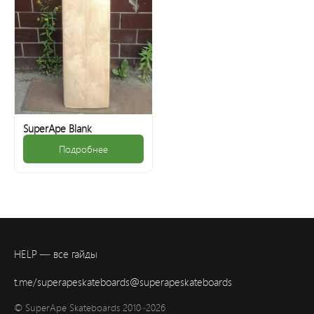
SuperApe Blank
Подробнее
HELP — все гайды
t.me/superapeskateboards
@superapeskateboards
© SuperApe Skateboards 2010–2026