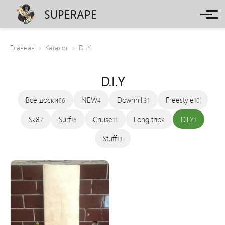
SUPERAPE
Главная
Каталог
D.I.Y
D.I.Y
Все доски
NEW
Downhill
Freestyle
66
4
31
10
Sk8
Surf
Cruise
Long trip
D.I.Y
7
16
11
9
1
Stuff
13