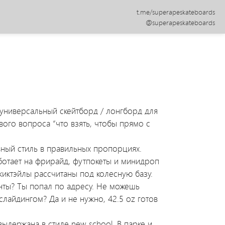
t.me/superapeskateboards
@superapeskateboards
, универсальный скейтборд / лонгборд для
го вопроса “что взять, чтобы прямо с
вный стиль в правильных пропорциях.
отает на фрирайд, футпокеты и минидроп
иктэйлы рассчитаны под колесную базу.
нты? Ты попал по адресу. Не можешь
лайдингом? Да и не нужно, 42.5 oz готов
выдержана в стиле new school. В парке и