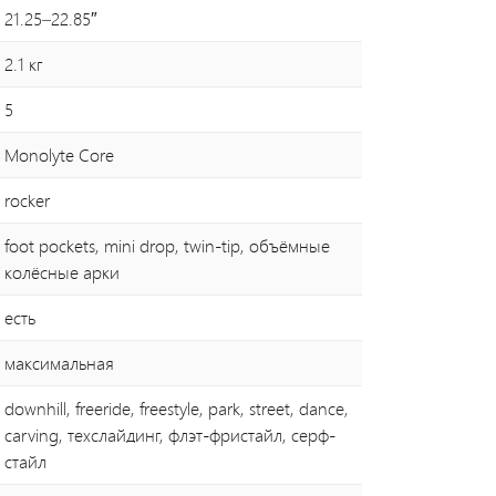
21.25–22.85″
2.1 кг
5
Monolyte Core
rocker
foot pockets, mini drop, twin-tip, объёмные
колёсные арки
есть
максимальная
downhill, freeride, freestyle, park, street, dance,
carving, техслайдинг, флэт-фристайл, серф-
стайл