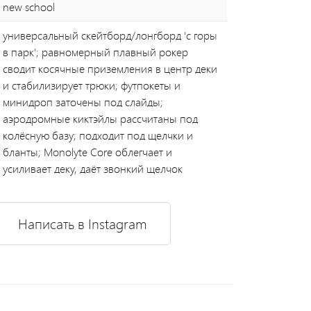
new school
универсальный скейтборд/лонгборд 'с горы
в парк'; равномерный плавный рокер
сводит косячные приземления в центр деки
и стабилизирует трюки; футпокеты и
минидроп заточены под слайды;
аэродромные киктэйлы рассчитаны под
колёсную базу; подходит под щелчки и
бланты; Monolyte Core облегчает и
усиливает деку, даёт звонкий щелчок
Написать в Instagram