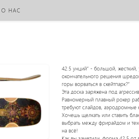
О НАС
42.5 унций” - большой, жесткий
окончательного решения шредово
горы ворваться в скейтпарк?”
Эта доска заряжена под агресси
Равномерный плавный рокер раб
требуют слайдов, аэродромные к
Хочешь щелкать или ставить бла
выбрать между фрирайдом и техс
на всё!
Как вы заметили, форма 42.5 oz 