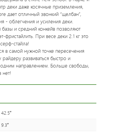
ентр деки даже косячные приземления,
ore дает отличный звонкий “щелбан”,
я - облегчения и усиления деки.
й базы и средний конкейв позволяют
т-фристайлить. При весе деки 2.1 кг это
 серф-стайла!
тся в самой нужной точке пересечения
 райдеру развиваться быстро и
я одним направлением. Больше свободы,
в нет!
42.5″
9.3″