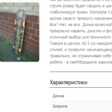
стрите рокер будет сводить в ц
стабилизируя трюки. Monolyte C
кроме своего прямого назначени
Все? Нет, не все. Длина колесно
прекрасно карвить, дэнсить и флэ
отличный выбор для техничного
Говоря в целом, 42.5 oz находи
стилей, и позволит начинающему
правильно, не ограничивая себ
ребята - в скейтбординге законо
Характеристики
Длина
Ширина