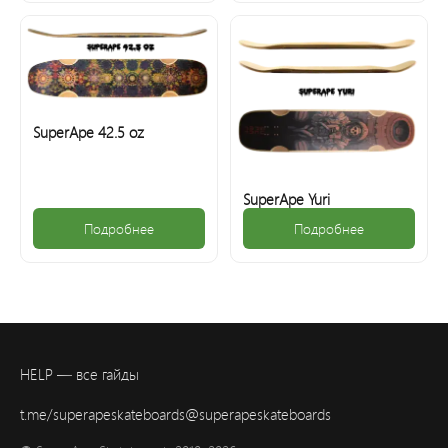
SuperApe 42.5 oz
SuperApe Yuri
Подробнее
Подробнее
HELP — все гайды
t.me/superapeskateboards
@superapeskateboards