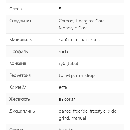
Слоёв
5
Сердечник
Carbon, Fiberglass Core,
Monolyte Core
Материалы
карбон, стеклоткань
Профиль
rocker
Конкейв
туб (tube)
Геометрия
twin-tip, mini drop
Кик-тейл
есть
Жёсткость
высокая
Дисциплины
dance, freeride, freestyle, slide,
grind, manual
Форма
twin-tip