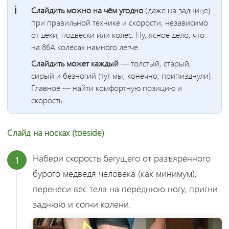
Слайдить можно на чём угодно
(даже на заднице)
при правильной технике и скорости, независимо
от деки, подвески или колёс. Ну, ясное дело, что
на 86А колёсах намного легче.
Слайдить может каждый
— толстый, старый,
сирый и безногий (тут мы, конечно, припизднули).
Главное — найти комфортную позицию и
скорость.
Слайд на носках (toeside)
Набери скорость бегущего от разъярённого
1
бурого медведя человека (как минимум),
перенеси вес тела на переднюю ногу, пригни
заднюю и согни колени.