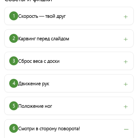
1
Скорость — твой друг
2
Карвинг перед слайдом
3
Сброс веса с доски
4
Движение рук
5
Положение ног
6
Смотри в сторону поворота!