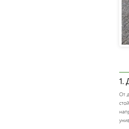
1.
От д
стой
нап
унив