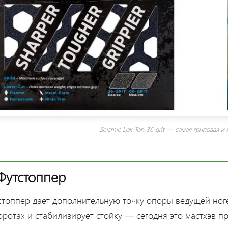
Seismic Lok-Ton 36 grit — самая гриповая и
 Футстоппер
стоппер даёт дополнительную точку опоры ведущей ноге
оротах и стабилизирует стойку — сегодня это мастхэв п