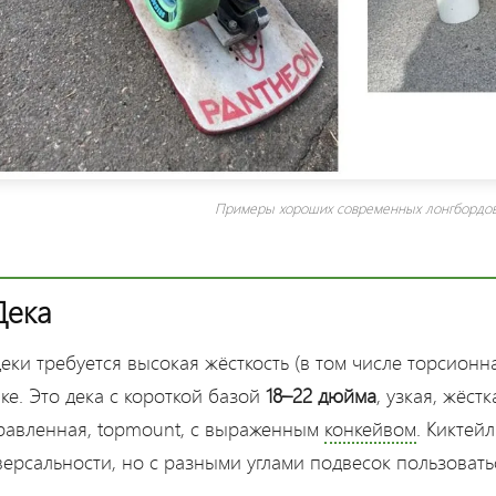
Примеры хороших современных лонгбордов
 Дека
еки требуется высокая жёсткость (в том числе торсионн
ке. Это дека с короткой базой
18–22 дюйма
, узкая, жёс
равленная, topmount, с выраженным
конкейвом
. Киктей
ерсальности, но с разными углами подвесок пользоватьс