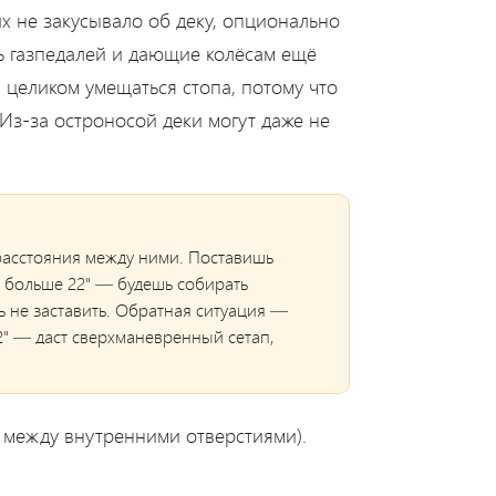
их не закусывало об деку, опционально
ь газпедалей и дающие колёсам ещё
 целиком умещаться стопа, потому что
Из-за остроносой деки могут даже не
 расстояния между ними. Поставишь
 больше 22" — будешь собирать
 не заставить. Обратная ситуация —
2" — даст сверхманевренный сетап,
4" между внутренними отверстиями).