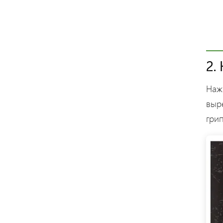
2.
Наж
выр
грип