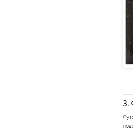
3.
Фут
пов