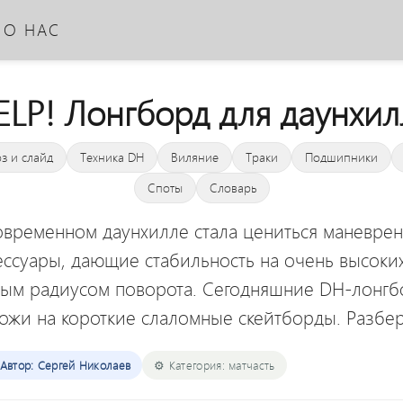
О НАС
ELP! Лонгборд для даунхил
з и слайд
Техника DH
Виляние
Траки
Подшипники
Споты
Словарь
овременном даунхилле стала цениться маневрен
ессуары, дающие стабильность на очень высоких
ым радиусом поворота. Сегодняшние DH-лонг
ожи на короткие слаломные скейтборды. Разб
Автор: Сергей Николаев
⚙️ Категория: матчасть