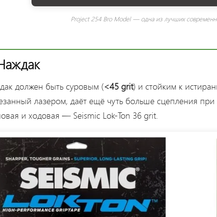
Project 254 Bro Model — одна из лучших современн
 Наждак
дак должен быть суровым (
<45 grit
) и стойким к истира
езанный лазером, даёт ещё чуть больше сцепления при 
овая и ходовая — Seismic Lok-Ton 36 grit.