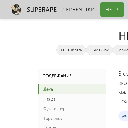
SUPERAPE
ДЕРЕВЯШКИ
HELP
H
Как выбрать
Я новичок
Тормо
В с
СОДЕРЖАНИЕ
акс
Дека
мал
Наждак
пох
Футстоппер
✍️ 
Торк-блок