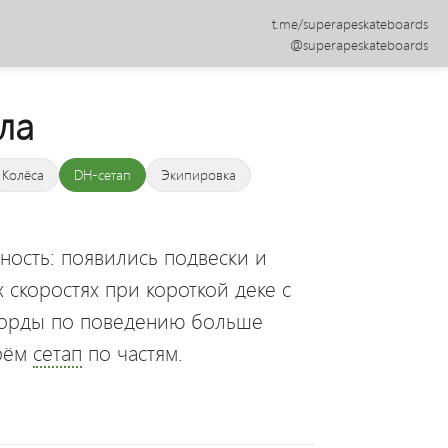
t.me/superapeskateboards
@superapeskateboards
ла
Колёса
DH-сетап
Экипировка
ность: появились подвески и
 скоростях при короткой деке с
борды по поведению больше
ерём
сетап
по частям.