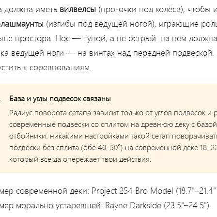
а должна иметь
вилвелсы
(проточки под колёса), чтобы 
лашмаунты
(изгибы под ведущей ногой), играющие рол
ьше простора. Нос — тупой, а не острый: на нём должна
йка ведущей ноги — на винтах над передней подвеской. 
устить к соревнованиям.
База и углы подвесок связаны
Радиус поворота сетапа зависит только от углов подвесок и
современные подвески со сплитом на древнюю деку с базой
отбойники: никакими настройками такой сетап поворачивать
подвески без сплита (обе 40–50°) на современной деке 18–2
который всегда опережает твои действия.
ер современной деки: Project 254 Bro Model (18.7"–21.
ер морально устаревшей: Rayne Darkside (23.5"–24.5").