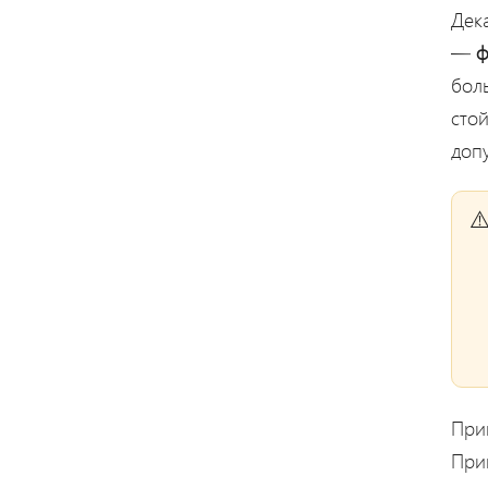
Дек
—
ф
бол
сто
доп
Прим
Прим